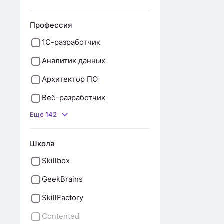
Профессия
1С-разработчик
Аналитик данных
Архитектор ПО
Веб-разработчик
Еще 142
Школа
Skillbox
GeekBrains
SkillFactory
Contented