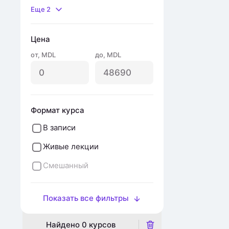
Еще 2
Цена
от
,
MDL
до
,
MDL
Формат курса
В записи
Живые лекции
Смешанный
Показать все фильтры
Найдено
0
курсов