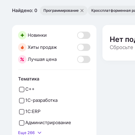
Найдено: 0
Программирование
Кроссплатформенная р
Новинки
Нет п
Хиты продаж
Сбросьте 
Лучшая цена
Тематика
С++
1C-разработка
1C:ERP
Администрирование
Еще 266