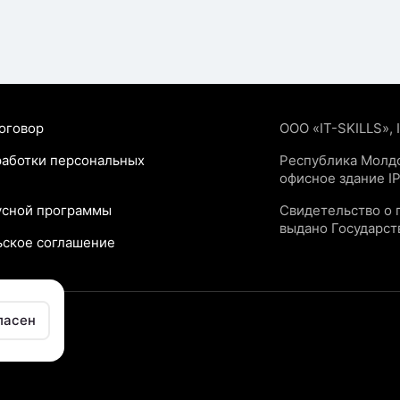
оговор
ООО «IT-SKILLS»,
работки персональных
Республика Молдо
офисное здание IP
усной программы
Свидетельство о 
выдано Государс
ьское соглашение
ласен