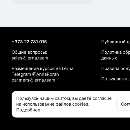
+373 22 781 015
Публичный д
Общие вопросы:
Политика об
sales@lerna.team
данных
Размещение курсов на Lerna:
Правила бон
Telegram @AnnaPorah
Пользовател
partners@lerna.team
Пользуясь нашим сайтом, вы даете согласие

на использование файлов cookies.
Сог
Подробнее