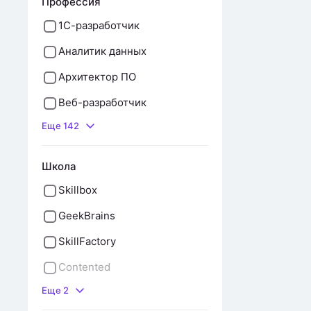
Профессия
1С-разработчик
Аналитик данных
Архитектор ПО
Веб-разработчик
Еще 142
Школа
Skillbox
GeekBrains
SkillFactory
Contented
Еще 2