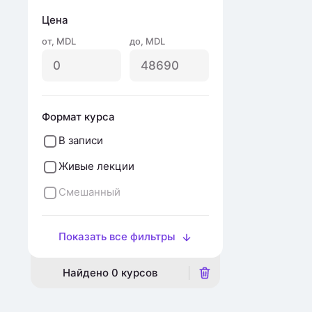
Цена
от
,
MDL
до
,
MDL
Формат курса
В записи
Живые лекции
Смешанный
Показать все фильтры
Найдено
0
курсов