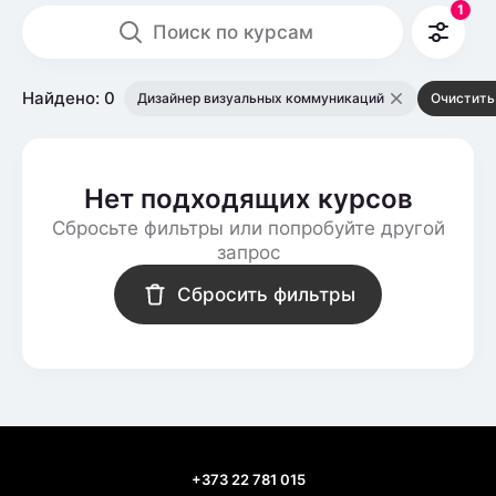
1
Поиск по курсам
Найдено: 0
Дизайнер визуальных коммуникаций
Очистить
Нет подходящих курсов
Сбросьте фильтры или попробуйте другой
запрос
Сбросить фильтры
+373 22 781 015